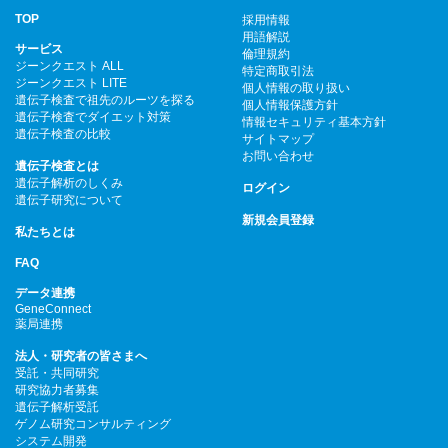
TOP
採用情報
用語解説
サービス
倫理規約
ジーンクエスト ALL
特定商取引法
ジーンクエスト LITE
個人情報の取り扱い
遺伝子検査で祖先のルーツを探る
個人情報保護方針
遺伝子検査でダイエット対策
情報セキュリティ基本方針
遺伝子検査の比較
サイトマップ
お問い合わせ
遺伝子検査とは
遺伝子解析のしくみ
ログイン
遺伝子研究について
新規会員登録
私たちとは
FAQ
データ連携
GeneConnect
薬局連携
法人・研究者の皆さまへ
受託・共同研究
研究協力者募集
遺伝子解析受託
ゲノム研究コンサルティング
システム開発