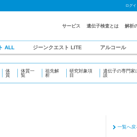
ログイ
サービス
遺伝子検査とは
解析
ト
ALL
ジーンクエスト
LITE
アルコール
体
体質一
祖先解
研究対象項
遺伝子の専門家
質
覧
析
目
談
一覧へ戻