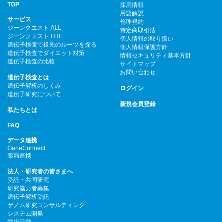
TOP
採用情報
用語解説
サービス
倫理規約
ジーンクエスト ALL
特定商取引法
ジーンクエスト LITE
個人情報の取り扱い
遺伝子検査で祖先のルーツを探る
個人情報保護方針
遺伝子検査でダイエット対策
情報セキュリティ基本方針
遺伝子検査の比較
サイトマップ
お問い合わせ
遺伝子検査とは
遺伝子解析のしくみ
ログイン
遺伝子研究について
新規会員登録
私たちとは
FAQ
データ連携
GeneConnect
薬局連携
法人・研究者の皆さまへ
受託・共同研究
研究協力者募集
遺伝子解析受託
ゲノム研究コンサルティング
システム開発
学術活動