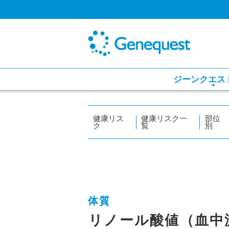
ジーンクエス
健康リス
健康リスク一
部位
ク
覧
別
体質
リノール酸値（血中