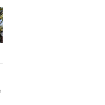
日
脂
脂