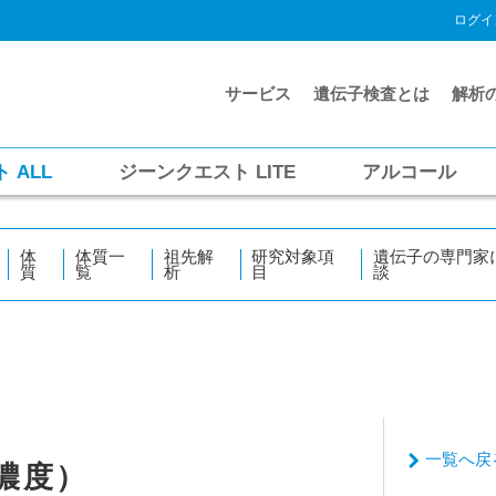
ログイ
サービス
遺伝子検査とは
解析
ト
ALL
ジーンクエスト
LITE
アルコール
体
体質一
祖先解
研究対象項
遺伝子の専門家
質
覧
析
目
談
一覧へ戻
濃度）