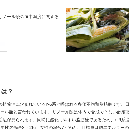
リノール酸の血中濃度に関する
とは？
植物油に含まれているn-6系と呼ばれる多価不飽和脂肪酸です。
リノール酸と言われています。リノール酸は体内で合成できない必須
症が見られます。同時に酸化しやすい脂肪酸であるため、n-6系
男性の場合8～11g、女性の場合7～9gと、目標量は総エネルギーの