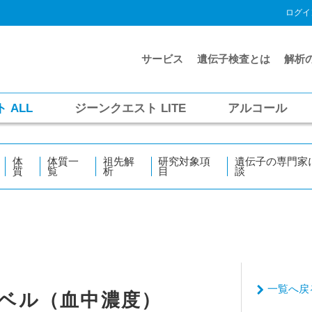
ログイ
サービス
遺伝子検査とは
解析
ト
ALL
ジーンクエスト
LITE
アルコール
体
体質一
祖先解
研究対象項
遺伝子の専門家
質
覧
析
目
談
一覧へ戻
ベル（血中濃度）