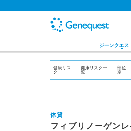
ジーンクエス
健康リス
健康リスク一
部位
ク
覧
別
体質
フィブリノーゲンレ