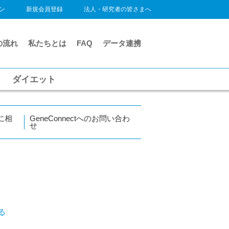
ン
新規会員登録
法人・研究者の皆さまへ
の流れ
私たちとは
FAQ
データ連携
ダイエット
に相
GeneConnectへのお問い合わ
せ
る