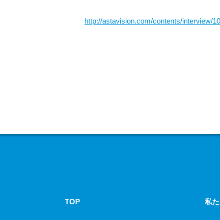
http://astavision.com/contents/interview/1
TOP
私た