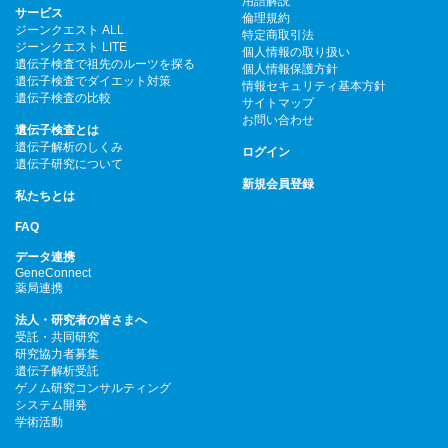
用語解説
サービス
倫理規約
ジーンクエスト ALL
特定商取引法
ジーンクエスト LITE
個人情報の取り扱い
遺伝子検査で祖先のルーツを探る
個人情報保護方針
遺伝子検査でダイエット対策
情報セキュリティ基本方針
遺伝子検査の比較
サイトマップ
お問い合わせ
遺伝子検査とは
遺伝子解析のしくみ
ログイン
遺伝子研究について
新規会員登録
私たちとは
FAQ
データ連携
GeneConnect
薬局連携
法人・研究者の皆さまへ
受託・共同研究
研究協力者募集
遺伝子解析受託
ゲノム研究コンサルティング
システム開発
学術活動