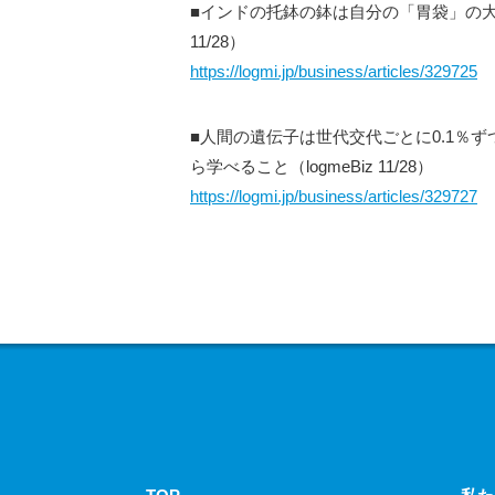
■インドの托鉢の鉢は自分の「胃袋」の大き
11/28）
https://logmi.jp/business/articles/329725
■人間の遺伝子は世代交代ごとに0.1％
ら学べること（logmeBiz 11/28）
https://logmi.jp/business/articles/329727