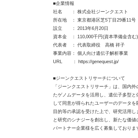
■企業情報
社名 ： 株式会社ジーンクエスト
所在地 ： 東京都港区芝5丁目29番11号 
設立 ： 2013年6月20日
資本金 ： 110,000千円(資本準備金含む)
代表者 ： 代表取締役 高橋 祥子
事業内容： 個人向け遺伝子解析事業
URL ： https://genequest.jp/
■ジーンクエストリサーチについて
「ジーンクエストリサーチ」は、国内外
たゲノムデータを活用し、遺伝子多型と
して同意が得られたユーザーのデータを
目的等の承認を受けた上で、研究活用し
と研究のシナジーを創出し、新たな価値
パートナー企業様を広く募集しておりま