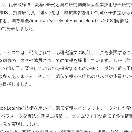
区、代表取締役：高橋 祥子)と国立研究開発法人産業技術総合研究
東区、招聘研究員：瀬々 潤)は、機械学習を用いて遺伝子多型から
merican Society of Human Genetics 2018 (開催地
日)で発表しました。
サービスでは、発表されている研究論文の統計データを参照するこ
る病気のリスクや体質についての情報を提供しています。しかし従
どの遺伝子に関連しているかを探索するものが多く、反対に遺伝子
は多くありません。そこで、遺伝情報から病気のリスクや体質とい
を目指しました。
p Learning)技術を用いて、遺伝情報をインプットデータとした学
とハイパーパラメータ探査法を新規に構築し、ゲノムワイドな遺伝子多型情
開発を実現しました。
ビス*を通し蓄積された日本人の遺伝子情報から、複数の体質を予