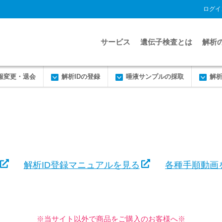
ログイ
サービス
遺伝子検査とは
解析
報変更・退会
解析IDの登録
唾液サンプルの採取
解
解析ID登録マニュアルを見る
各種手順動画
※当サイト以外で商品をご購入のお客様へ※