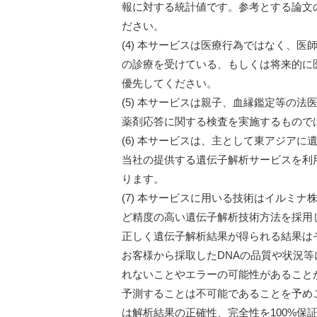
報に対する統計値です。参考とする論文
ださい。
(4) 本サービスは医療行為ではなく、
の診療を受けている、もしくは将来的に
優先してください。
(5) 本サービスは親子、血縁鑑定等の
薬剤応答に関する検査を実施するもので
(6) 本サービスは、主として東アジア
当社の提供する遺伝子解析サービスを利
ります。
(7) 本サービスに用いる技術はイルミナ株式
ど精度の高い遺伝子解析技術方法を採用
正しく遺伝子解析結果が得られる結果はそ
お客様から採取したDNAの品質や状況等
れないことやエラーの可能性があること
予測することは不可能であることを予め
は解析結果の正確性、完全性を100%保