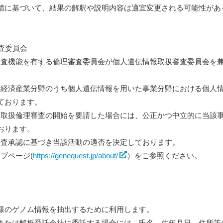
積に基づいて、結果の解釈や説明内容は適宜変更される可能性があ
査委員会
理審査機能を有する倫理審査委員会が個人遺伝情報取扱審査委員会を
省「経済産業分野のうち個人遺伝情報を用いた事業分野における個人
ております。
情報取扱倫理審査の開始を要請した場合には、公正かつ中立的に当該
おります。
る審査承認に基づき当該活動の適否を決定しております。
ェブページ(
https://genequest.jp/about/
）をご参照ください。
様のゲノム情報を抽出するために利用します。
または解析受託会社に委託する場合には、氏名、生年月日、住所等