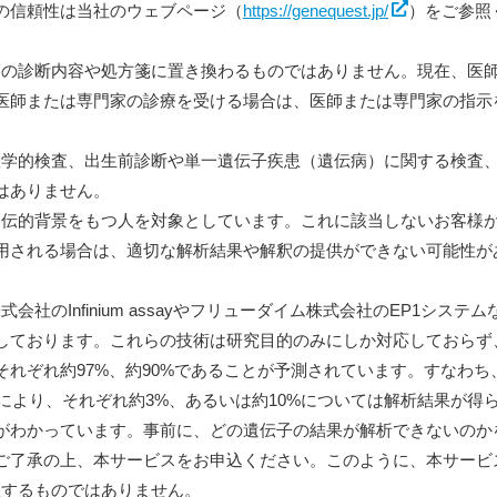
の信頼性は当社のウェブページ（
https://genequest.jp/
）をご参照
医師の診断内容や処方箋に置き換わるものではありません。現在、医
医師または専門家の診療を受ける場合は、医師または専門家の指示
法医学的検査、出生前診断や単一遺伝子疾患（遺伝病）に関する検査
はありません。
に遺伝的背景をもつ人を対象としています。これに該当しないお客様
用される場合は、適切な解析結果や解釈の提供ができない可能性が
会社のInfinium assayやフリューダイム株式会社のEP1システム
しております。これらの技術は研究目的のみにしか対応しておらず
れぞれ約97%、約90%であることが予測されています。すなわち
により、それぞれ約3%、あるいは約10%については解析結果が得
がわかっています。事前に、どの遺伝子の結果が解析できないのか
ご了承の上、本サービスをお申込ください。このように、本サービ
証するものではありません。