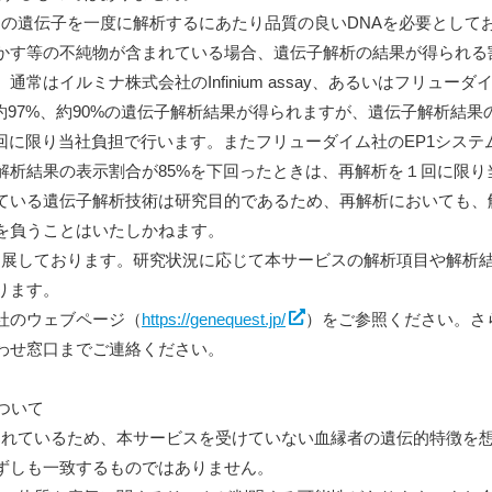
多くの遺伝子を一度に解析するにあたり品質の良いDNAを必要として
かす等の不純物が含まれている場合、遺伝子解析の結果が得られる
はイルミナ株式会社のInfinium assay、あるいはフリューダ
約97%、約90%の遺伝子解析結果が得られますが、遺伝子解析結果
回に限り当社負担で行います。またフリューダイム社のEP1システ
解析結果の表示割合が85%を下回ったときは、再解析を１回に限り
ている遺伝子解析技術は研究目的であるため、再解析においても、
を負うことはいたしかねます。
々進展しております。研究状況に応じて本サービスの解析項目や解析
ります。
当社のウェブページ（
https://genequest.jp/
）をご参照ください。さ
わせ窓口までご連絡ください。
ついて
有されているため、本サービスを受けていない血縁者の遺伝的特徴を
ずしも一致するものではありません。