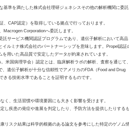
格な基準を満たした株式会社理研ジェネシスその他の解析機関に委託
el認証、CAP認定）を取得している拠点で行っております。
rogen Corporationへ委託します。
会社の受託サービス機関認証プログラムであり、遺伝子解析において高品
イルミナ株式会社のパートナーシップを意味します。Propel認証
ムを用いた高品質で安定したデータが約束されています。
 Pathologists。米国病理学会）認定とは、臨床解析ラボの解析、査察を通じて
伝子解析が十分な信頼性でアメリカのFDA（Food and Drug
）にも提出できる技術水準であることを証明するものです。
けでなく、生活習慣や環境要因にも大きく影響を受けます。
を決定し疾患の発症や進展を判定したり、予防方法を提供したりする
や健康リスク結果は科学的根拠のある論文を参考にした特定のゲノム