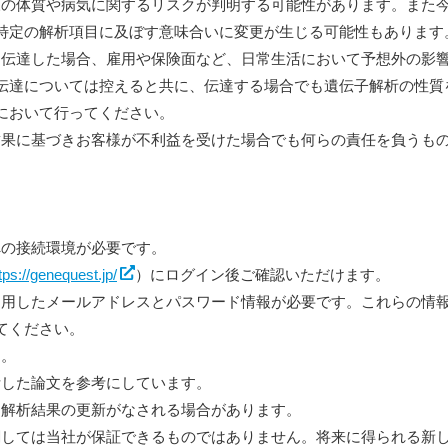
客様の体質や病気に関するリスクが判明する可能性があります。また
特定の解析項目に及ぼす意味合いに変更が生じる可能性もあります
者に伝達した場合、雇用や保険面など、日常生活において予想外の影
伝達については控えると共に、伝達する場合でも遺伝子解析の性質
において行ってください。
た結果に基づきお客様が不利益を受けた場合でも何らの責任を負うも
トへの接続環境が必要です。
tps://genequest.jp/
）にログイン後ご確認いただけます。
に利用したメールアドレスとパスワード情報が必要です。これらの情
てください。
す。
判断した論文を参考にしています。
は、解析結果の更新がなされる場合があります。
に関しては当社が保証できるものではありません。将来に得られる新