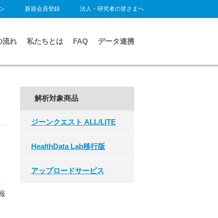
ン
新規会員登録
法人・研究者の皆さまへ
の流れ
私たちとは
FAQ
データ連携
解析対象商品
ジーンクエスト ALL/LITE
HealthData Lab移行版
アップロードサービス
増
報