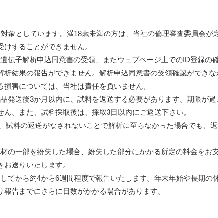
方を対象としています。満18歳未満の方は、当社の倫理審査委員会が
受けすることができません。
ある遺伝子解析申込同意書の受領、またウェブページ上でのID登録の
解析結果の報告ができません。解析申込同意書の受領確認ができな
る損害については、当社は責任を負いません。
、商品発送後3か月以内に、試料を返送する必要があります。期限が過
せん。また、試料採取後は、採取3日以内にご返送下さい。
ず、試料の返送がなされないことで解析に至らなかった場合でも、返
な部材の一部を紛失した場合、紛失した部分にかかる所定の料金をお
をお送りいたします。
到着してから約4から6週間程度で報告いたします。年末年始や長期の
り報告までにさらに日数がかかる場合があります。