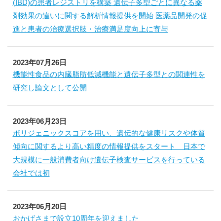
(IBD)の患者レジストリを構築 遺伝子多型ごとに異なる薬
剤効果の違いに関する解析情報提供を開始 医薬品開発の促
進と患者の治療選択肢・治療満足度向上に寄与
2023年07月26日
機能性食品の内臓脂肪低減機能と遺伝子多型との関連性を
研究し論文として公開
2023年06月23日
ポリジェニックスコアを用い、遺伝的な健康リスクや体質
傾向に関するより高い精度の情報提供をスタート 日本で
大規模に一般消費者向け遺伝子検査サービスを行っている
会社では初
2023年06月20日
おかげさまで設立10周年を迎えました