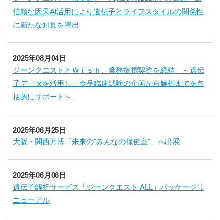
信頼な因果AI活用により遺伝子とライフスタイルの関係性
に新たな知見を導出
2025年08月04日
ジーンクエストとＷｉｓｈ、業務提携契約を締結 ～遺伝
子データを活用し、食品臨床試験の企画から解析までを包
括的にサポート～
2025年06月25日
大阪・関西万博「未来の"みんなの保健室"」へ出展
2025年06月06日
遺伝子解析サービス「ジーンクエスト ALL」パッケージリ
ニューアル