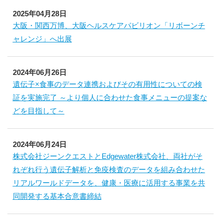
2025年04月28日
大阪・関西万博、大阪ヘルスケアパビリオン「リボーンチ
ャレンジ」へ出展
2024年06月26日
遺伝子×食事のデータ連携およびその有用性についての検
証を実施完了 ～より個人に合わせた食事メニューの提案な
どを目指して～
2024年06月24日
株式会社ジーンクエストとEdgewater株式会社、両社がそ
れぞれ行う遺伝子解析と免疫検査のデータを組み合わせた
リアルワールドデータを、健康・医療に活用する事業を共
同開発する基本合意書締結