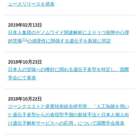
ュースリリースを発表
2019年02月13日
日本人集団のゲノムワイド関連解析によりうつ状態や心理
※1
的苦痛
の感受性に関係する遺伝子を新規に同定
2018年10月23日
日本人の甘味への嗜好に関わる遺伝子多型を特定し、国際
学会にて発表
2018年10月22日
ジーンクエストと産業技術総合研究所、「人工知能を用い
た遺伝子多型からの表現型予測の新規手法と日本人個人向
け遺伝子解析サービスへの応用」について国際学会発表