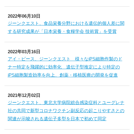
2022年06月10日
ジーンクエスト、食品栄養分野における遺伝的個人差に関
する研究成果が「日本栄養・食糧学会 技術賞」を受賞
2022年03月16日
アイ・ピース、ジーンクエスト 様々なiPS細胞作製のド
ナー特定を飛躍的に効率化 遺伝子型推定により特定の
iPS細胞製造効率を向上、創薬・移植医療の開発を促進
2021年12月02日
ジーンクエスト、東北大学病院総合感染症科とユーグレナ
社の共同で新型コロナワクチン副反応の起こりやすさとの
関連が示唆される遺伝子多型を日本で初めて同定