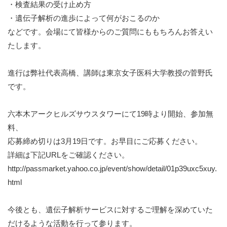
・検査結果の受け止め方
・遺伝子解析の進歩によって何がおこるのか
などです。会場にて皆様からのご質問にももちろんお答えい
たします。
進行は弊社代表高橋、講師は東京女子医科大学教授の菅野氏
です。
六本木アークヒルズサウスタワーにて19時より開始、参加無
料、
応募締め切りは3月19日です。お早目にご応募ください。
詳細は下記URLをご確認ください。
http://passmarket.yahoo.co.jp/event/show/detail/01p39uxc5xuy.
html
今後とも、遺伝子解析サービスに対するご理解を深めていた
だけるような活動を行って参ります。