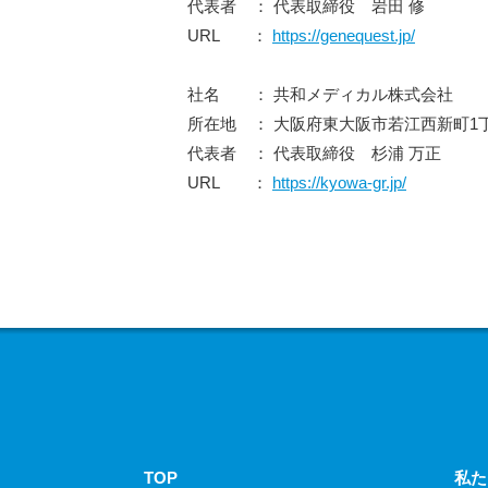
代表者 ： 代表取締役 岩田 修
URL ：
https://genequest.jp/
社名 ： 共和メディカル株式会社
所在地 ： 大阪府東大阪市若江西新町1丁
代表者 ： 代表取締役 杉浦 万正
URL ：
https://kyowa-gr.jp/
TOP
私た