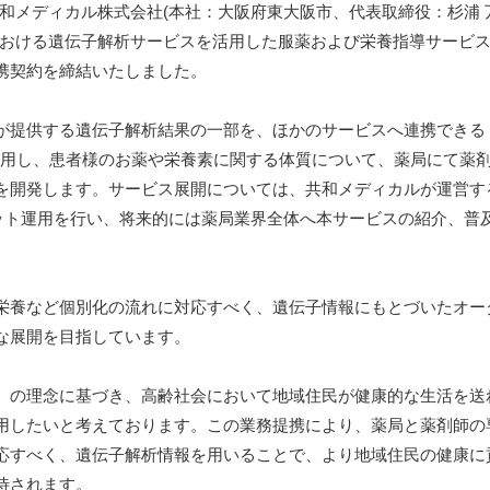
和メディカル株式会社(本社：大阪府東大阪市、代表取締役：杉浦 
における遺伝子解析サービスを活用した服薬および栄養指導サービ
携契約を締結いたしました。
が提供する遺伝子解析結果の一部を、ほかのサービスへ連携できる
技術を活用し、患者様のお薬や栄養素に関する体質について、薬局にて薬
を開発します。サービス展開については、共和メディカルが運営す
ロット運用を行い、将来的には薬局業界全体へ本サービスの紹介、普
栄養など個別化の流れに対応すべく、遺伝子情報にもとづいたオー
な展開を目指しています。
』の理念に基づき、高齢社会において地域住民が健康的な生活を送
用したいと考えております。この業務提携により、薬局と薬剤師の
応すべく、遺伝子解析情報を用いることで、より地域住民の健康に
待されます。