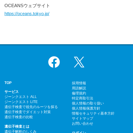
OCEANSウェブサイト
https://oceans.tokyo.jp/
Facebook
X
TOP
採用情報
用語解説
サービス
倫理規約
ジーンクエスト ALL
特定商取引法
ジーンクエスト LITE
個人情報の取り扱い
遺伝子検査で祖先のルーツを探る
個人情報保護方針
遺伝子検査でダイエット対策
情報セキュリティ基本方針
遺伝子検査の比較
サイトマップ
お問い合わせ
遺伝子検査とは
遺伝子解析のしくみ