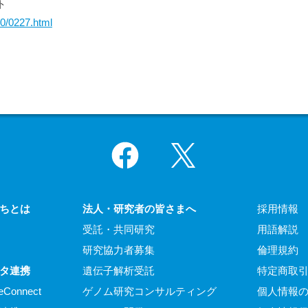
ト
20/0227.html
Facebook
X
ちとは
法人・研究者の皆さまへ
採用情報
受託・共同研究
用語解説
研究協力者募集
倫理規約
タ連携
遺伝子解析受託
特定商取
eConnect
ゲノム研究コンサルティング
個人情報