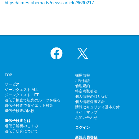
https://times.abema.tv/news-
article/8630217
Facebook
X
TOP
採用情報
用語解説
サービス
倫理規約
ジーンクエスト ALL
特定商取引法
ジーンクエスト LITE
個人情報の取り扱い
遺伝子検査で祖先のルーツを探る
個人情報保護方針
遺伝子検査でダイエット対策
情報セキュリティ基本方針
遺伝子検査の比較
サイトマップ
お問い合わせ
遺伝子検査とは
遺伝子解析のしくみ
ログイン
遺伝子研究について
新規会員登録