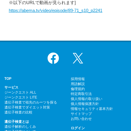
※以下のURLで動画が見られます]
https://abema.tv/video/episode/89-71_s10_p2241
Facebook
X
TOP
採用情報
用語解説
サービス
倫理規約
ジーンクエスト ALL
特定商取引法
ジーンクエスト LITE
個人情報の取り扱い
遺伝子検査で祖先のルーツを探る
個人情報保護方針
遺伝子検査でダイエット対策
情報セキュリティ基本方針
遺伝子検査の比較
サイトマップ
お問い合わせ
遺伝子検査とは
遺伝子解析のしくみ
ログイン