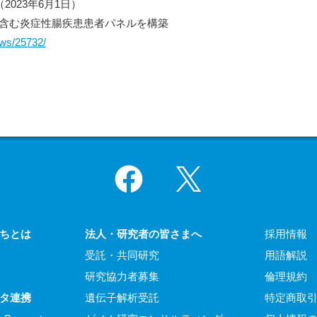
023年6月1日）
含む炎症性腸疾患患者パネルを構築
ews/25732/
Facebook
X
ちとは
法人・研究者の皆さまへ
採用情報
受託・共同研究
用語解説
研究協力者募集
倫理規約
タ連携
遺伝子解析受託
特定商取