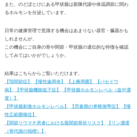
また、のどぼとけにある甲状腺は新陳代謝や体温調節に関わ
るホルモンを分泌しています。
日常の健康管理で意識する機会はあまりない器官・臓器かも
しれませんが、
この機会にご自身の骨や関節・甲状腺の遺伝的な特徴を確認
してみてはいかがでしょうか。
結果はこちらからご覧いただけます。
【顎関節症】
【慢性歯周炎】
【上腕周囲】
【バセドウ
病】
【甲状腺機能低下症】
【甲状腺ホルモンレベル（血中濃
度）】
【甲状腺刺激ホルモンレベル】
【思春期の脊椎側弯症】
【慢
性広範囲痛症】
【関節リウマチ患者における股関節骨折リスク】
【リン濃度
（骨代謝の指標）】