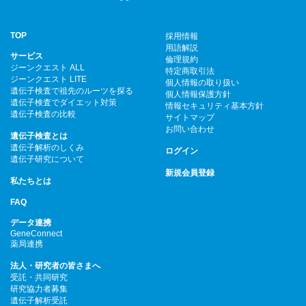
TOP
採用情報
用語解説
サービス
倫理規約
ジーンクエスト ALL
特定商取引法
ジーンクエスト LITE
個人情報の取り扱い
遺伝子検査で祖先のルーツを探る
個人情報保護方針
遺伝子検査でダイエット対策
情報セキュリティ基本方針
遺伝子検査の比較
サイトマップ
お問い合わせ
遺伝子検査とは
遺伝子解析のしくみ
ログイン
遺伝子研究について
新規会員登録
私たちとは
FAQ
データ連携
GeneConnect
薬局連携
法人・研究者の皆さまへ
受託・共同研究
研究協力者募集
遺伝子解析受託