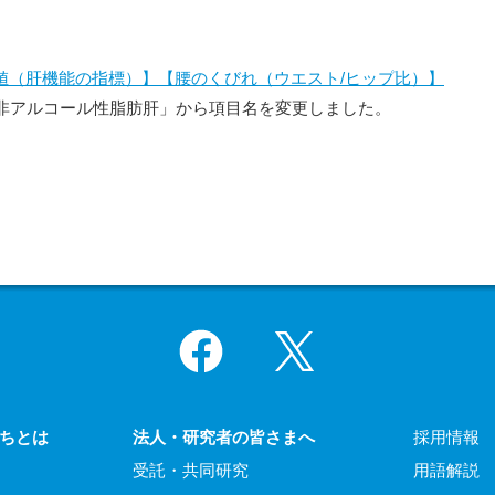
T値（肝機能の指標）】
【腰のくびれ（ウエスト/ヒップ比）】
非アルコール性脂肪肝」から項目名を変更しました。
Facebook
X
ちとは
法人・研究者の皆さまへ
採用情報
受託・共同研究
用語解説