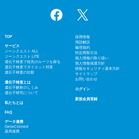
Facebook
X
TOP
採用情報
用語解説
サービス
倫理規約
ジーンクエスト ALL
特定商取引法
ジーンクエスト LITE
個人情報の取り扱い
遺伝子検査で祖先のルーツを探る
個人情報保護方針
遺伝子検査でダイエット対策
情報セキュリティ基本方針
遺伝子検査の比較
サイトマップ
お問い合わせ
遺伝子検査とは
遺伝子解析のしくみ
ログイン
遺伝子研究について
新規会員登録
私たちとは
FAQ
データ連携
GeneConnect
薬局連携