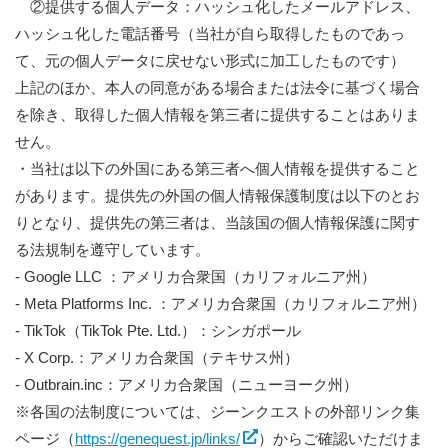
②提供する個人データ：ハッシュ化したメールアドレス、
ハッシュ化した電話番号（当社が自ら取得したものであっ
て、元の個人データに戻せない形式に加工したものです）
上記のほか、本人の同意がある場合または法令に基づく場合
を除き、取得した個人情報を第三者に提供することはありま
せん。
・当社は以下の外国にある第三者へ個人情報を提供すること
があります。提供先の外国の個人情報保護制度は以下のとお
りとなり、提供先の第三者は、当該国の個人情報保護に関す
る法規制を遵守しています。
- Google LLC ：アメリカ合衆国（カリフォルニア州）
- Meta Platforms Inc. ：アメリカ合衆国（カリフォルニア州）
- TikTok（TikTok Pte. Ltd.）：シンガポール
- X Corp.：アメリカ合衆国（テキサス州）
- Outbrain.inc：アメリカ合衆国（ニューヨーク州）
※各国の法制度については、ジーンクエストの外部リンク集
ページ（
https://genequest.jp/links/
）からご確認いただけま