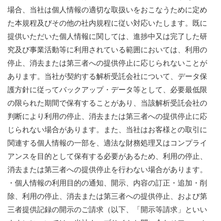
場合、当社は個人情報の適切な取扱いをおこなうために定め
た本規程及びその他の社内規程に従い対応いたします。既に
提供いただいた個人情報に関しては、進捗中又は完了した研
究及び事業活動等に利用されている範囲においては、利用の
停止、消去または第三者への提供停止に応じられないことが
あります。当社が契約する解析受託会社について、データ保
護方針に従ってバックアップ・データ等として、必要最低限
の限られた期間で保有することがあり、当該解析受託会社の
判断により利用の停止、消去または第三者への提供停止に応
じられない場合があります。また、当社はお客様との取引に
関連する個人情報の一部を、適法な財務処理又はコンプライ
アンスを目的として保有する必要があるため、利用の停止、
消去または第三者への提供停止を行わない場合があります。
・個人情報の利用目的の通知、開示、内容の訂正・追加・削
除、利用の停止、消去または第三者への提供停止、および第
三者提供記録の開示のご請求（以下、「開示等請求」といい