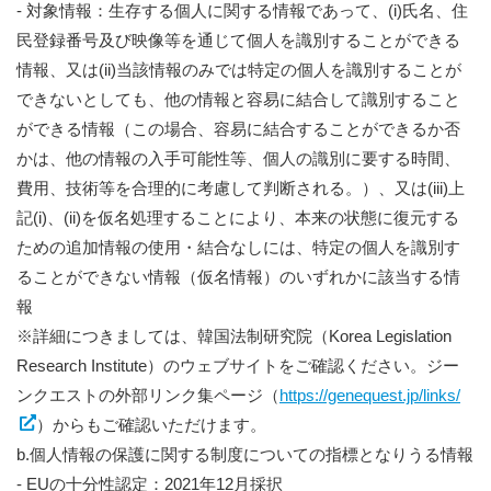
- 対象情報：生存する個人に関する情報であって、(i)氏名、住
民登録番号及び映像等を通じて個人を識別することができる
情報、又は(ii)当該情報のみでは特定の個人を識別することが
できないとしても、他の情報と容易に結合して識別すること
ができる情報（この場合、容易に結合することができるか否
かは、他の情報の入手可能性等、個人の識別に要する時間、
費用、技術等を合理的に考慮して判断される。）、又は(iii)上
記(i)、(ii)を仮名処理することにより、本来の状態に復元する
ための追加情報の使用・結合なしには、特定の個人を識別す
ることができない情報（仮名情報）のいずれかに該当する情
報
※詳細につきましては、韓国法制研究院（Korea Legislation
Research Institute）のウェブサイトをご確認ください。ジー
ンクエストの外部リンク集ページ（
https://genequest.jp/links/
）からもご確認いただけます。
b.個人情報の保護に関する制度についての指標となりうる情報
- EUの十分性認定：2021年12月採択