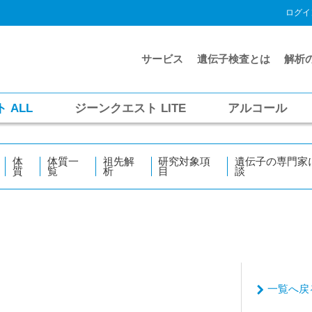
ログイ
サービス
遺伝子検査とは
解析
ト
ALL
ジーンクエスト
LITE
アルコール
体
体質一
祖先解
研究対象項
遺伝子の専門家
質
覧
析
目
談
一覧へ戻