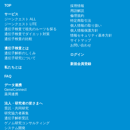
TOP
採用情報
用語解説
サービス
倫理規約
ジーンクエスト ALL
特定商取引法
ジーンクエスト LITE
個人情報の取り扱い
遺伝子検査で祖先のルーツを探る
個人情報保護方針
遺伝子検査でダイエット対策
情報セキュリティ基本方針
遺伝子検査の比較
サイトマップ
お問い合わせ
遺伝子検査とは
遺伝子解析のしくみ
ログイン
遺伝子研究について
新規会員登録
私たちとは
FAQ
データ連携
GeneConnect
薬局連携
法人・研究者の皆さまへ
受託・共同研究
研究協力者募集
遺伝子解析受託
ゲノム研究コンサルティング
システム開発