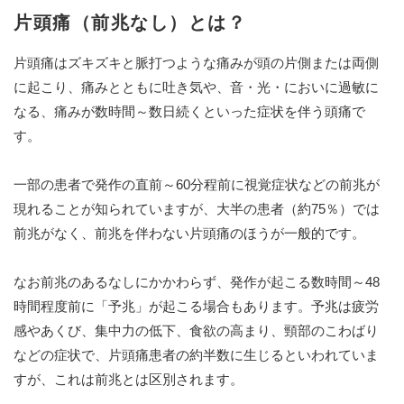
片頭痛（前兆なし）とは？
片頭痛はズキズキと脈打つような痛みが頭の片側または両側
に起こり、痛みとともに吐き気や、音・光・においに過敏に
なる、痛みが数時間～数日続くといった症状を伴う頭痛で
す。
一部の患者で発作の直前～60分程前に視覚症状などの前兆が
現れることが知られていますが、大半の患者（約75％）では
前兆がなく、前兆を伴わない片頭痛のほうが一般的です。
なお前兆のあるなしにかかわらず、発作が起こる数時間～48
時間程度前に「予兆」が起こる場合もあります。予兆は疲労
感やあくび、集中力の低下、食欲の高まり、頸部のこわばり
などの症状で、片頭痛患者の約半数に生じるといわれていま
すが、これは前兆とは区別されます。