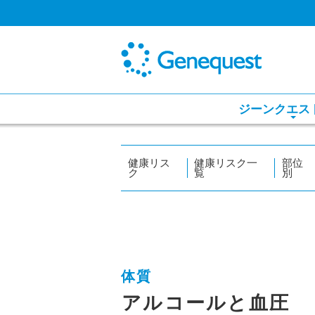
ジーンクエス
健康リス
健康リスク一
部位
ク
覧
別
体質
アルコールと血圧