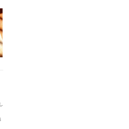
し
影
、