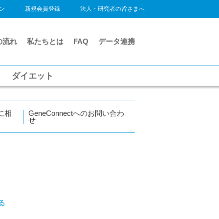
ン
新規会員登録
法人・研究者の皆さまへ
の流れ
私たちとは
FAQ
データ連携
ダイエット
に相
GeneConnectへのお問い合わ
せ
る