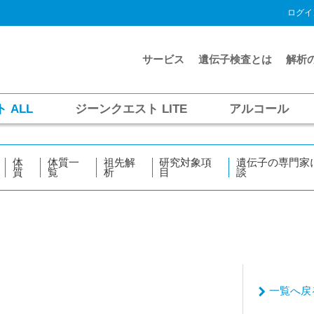
ログイ
サービス
遺伝子検査とは
解析
ト
ALL
ジーンクエスト
LITE
アルコール
体
体質一
祖先解
研究対象項
遺伝子の専門家
質
覧
析
目
談
一覧へ戻