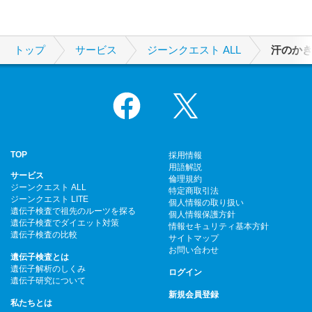
トップ
サービス
ジーンクエスト ALL
汗のか
Facebook
X
TOP
採用情報
用語解説
サービス
倫理規約
ジーンクエスト ALL
特定商取引法
ジーンクエスト LITE
個人情報の取り扱い
遺伝子検査で祖先のルーツを探る
個人情報保護方針
遺伝子検査でダイエット対策
情報セキュリティ基本方針
遺伝子検査の比較
サイトマップ
お問い合わせ
遺伝子検査とは
遺伝子解析のしくみ
ログイン
遺伝子研究について
新規会員登録
私たちとは