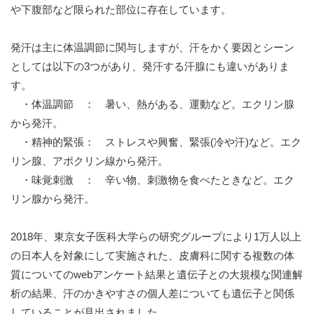
や下腹部など限られた部位に存在しています。
発汗は主に体温調節に関与しますが、汗をかく要因とシーン
としては以下の3つがあり、発汗する汗腺にも違いがありま
す。
・体温調節 ： 暑い、熱がある、運動など。エクリン腺
から発汗。
・精神的緊張： ストレスや興奮、緊張(冷や汗)など。エク
リン腺、アポクリン線から発汗。
・味覚刺激 ： 辛い物、刺激物を食べたときなど。エク
リン腺から発汗。
2018年、東京女子医科大学らの研究グループにより1万人以上
の日本人を対象にして実施された、皮膚科に関する複数の体
質についてのwebアンケート結果と遺伝子との大規模な関連解
析の結果、汗のかきやすさの個人差についても遺伝子と関係
していることが見出されました。