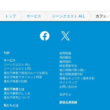
トップ
サービス
ジーンクエスト ALL
カフェ
Facebook
X
TOP
採用情報
用語解説
サービス
倫理規約
ジーンクエスト ALL
特定商取引法
ジーンクエスト LITE
個人情報の取り扱い
遺伝子検査で祖先のルーツを探る
個人情報保護方針
遺伝子検査でダイエット対策
情報セキュリティ基本方針
遺伝子検査の比較
サイトマップ
お問い合わせ
遺伝子検査とは
遺伝子解析のしくみ
ログイン
遺伝子研究について
新規会員登録
私たちとは