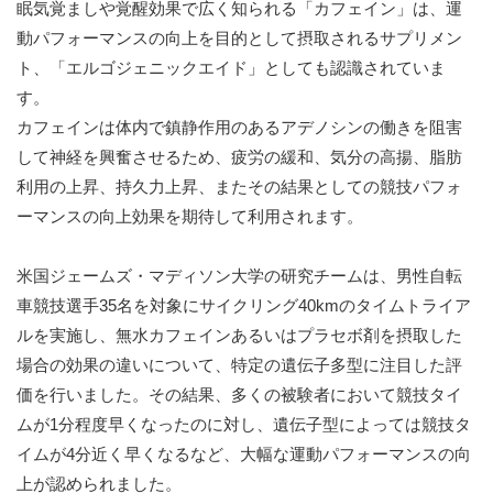
眠気覚ましや覚醒効果で広く知られる「カフェイン」は、運
動パフォーマンスの向上を目的として摂取されるサプリメン
ト、「エルゴジェニックエイド」としても認識されていま
す。
カフェインは体内で鎮静作用のあるアデノシンの働きを阻害
して神経を興奮させるため、疲労の緩和、気分の高揚、脂肪
利用の上昇、持久力上昇、またその結果としての競技パフォ
ーマンスの向上効果を期待して利用されます。
米国ジェームズ・マディソン大学の研究チームは、男性自転
車競技選手35名を対象にサイクリング40kmのタイムトライア
ルを実施し、無水カフェインあるいはプラセボ剤を摂取した
場合の効果の違いについて、特定の遺伝子多型に注目した評
価を行いました。その結果、多くの被験者において競技タイ
ムが1分程度早くなったのに対し、遺伝子型によっては競技タ
イムが4分近く早くなるなど、大幅な運動パフォーマンスの向
上が認められました。