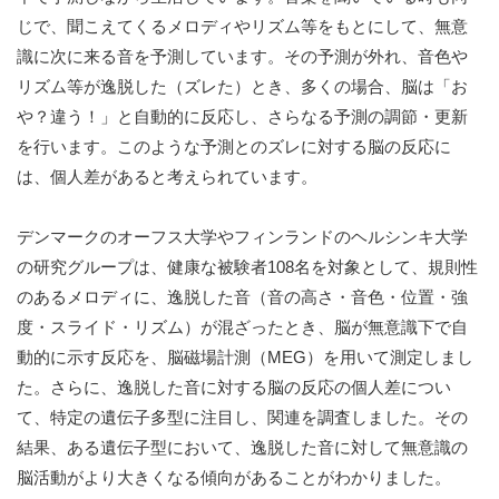
じで、聞こえてくるメロディやリズム等をもとにして、無意
識に次に来る音を予測しています。その予測が外れ、音色や
リズム等が逸脱した（ズレた）とき、多くの場合、脳は「お
や？違う！」と自動的に反応し、さらなる予測の調節・更新
を行います。このような予測とのズレに対する脳の反応に
は、個人差があると考えられています。
デンマークのオーフス大学やフィンランドのヘルシンキ大学
の研究グループは、健康な被験者108名を対象として、規則性
のあるメロディに、逸脱した音（音の高さ・音色・位置・強
度・スライド・リズム）が混ざったとき、脳が無意識下で自
動的に示す反応を、脳磁場計測（MEG）を用いて測定しまし
た。さらに、逸脱した音に対する脳の反応の個人差につい
て、特定の遺伝子多型に注目し、関連を調査しました。その
結果、ある遺伝子型において、逸脱した音に対して無意識の
脳活動がより大きくなる傾向があることがわかりました。