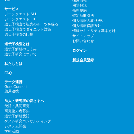
採用情報
用語解説
サービス
倫理規約
ジーンクエスト ALL
特定商取引法
ジーンクエスト LITE
個人情報の取り扱い
遺伝子検査で祖先のルーツを探る
個人情報保護方針
遺伝子検査でダイエット対策
情報セキュリティ基本方針
遺伝子検査の比較
サイトマップ
お問い合わせ
遺伝子検査とは
遺伝子解析のしくみ
ログイン
遺伝子研究について
新規会員登録
私たちとは
FAQ
データ連携
GeneConnect
薬局連携
法人・研究者の皆さまへ
受託・共同研究
研究協力者募集
遺伝子解析受託
ゲノム研究コンサルティング
システム開発
学術活動