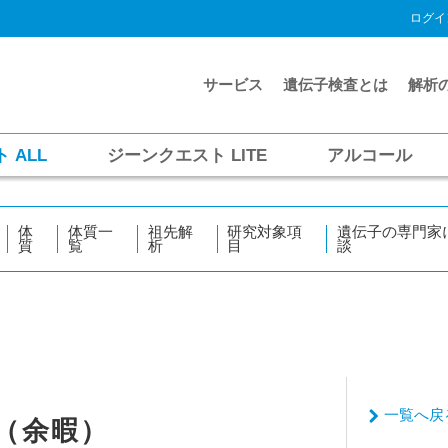
ログイ
サービス
遺伝子検査とは
解析
ト
ALL
ジーンクエスト
LITE
アルコール
体
体質一
祖先解
研究対象項
遺伝子の専門家
質
覧
析
目
談
一覧へ戻
（余暇）