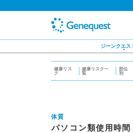
ジーンクエス
健康リス
健康リスク一
部位
ク
覧
別
体質
パソコン類使用時間