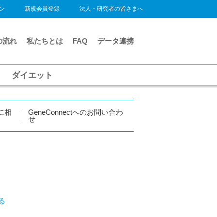
ン
新規会員登録
法人・研究者の皆さまへ
の流れ
私たちとは
FAQ
データ連携
ダイエット
に相
GeneConnectへのお問い合わ
せ
る