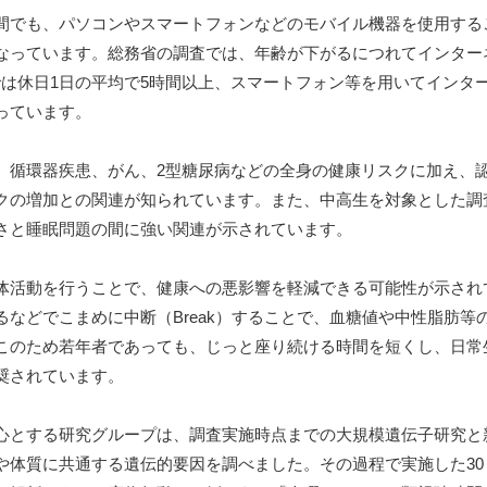
間でも、パソコンやスマートフォンなどのモバイル機器を使用する
なっています。総務省の調査では、年齢が下がるにつれてインター
代では休日1日の平均で5時間以上、スマートフォン等を用いてインタ
っています。
、循環器疾患、がん、2型糖尿病などの全身の健康リスクに加え、
クの増加との関連が知られています。また、中高生を対象とした調
さと睡眠問題の間に強い関連が示されています。
体活動を行うことで、健康への悪影響を軽減できる可能性が示され
などでこまめに中断（Break）することで、血糖値や中性脂肪等
このため若年者であっても、じっと座り続ける時間を短くし、日常
奨されています。
心とする研究グループは、調査実施時点までの大規模遺伝子研究と
や体質に共通する遺伝的要因を調べました。その過程で実施した30