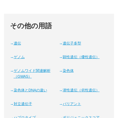
その他の用語
遺伝
遺伝子多型
ゲノム
顕性遺伝（優性遺伝）
ゲノムワイド関連解析
染色体
（GWAS）
染色体とDNAの違い
潜性遺伝（劣性遺伝）
対立遺伝子
バリアント
ハプロタイプ
ポリジェニックスコア