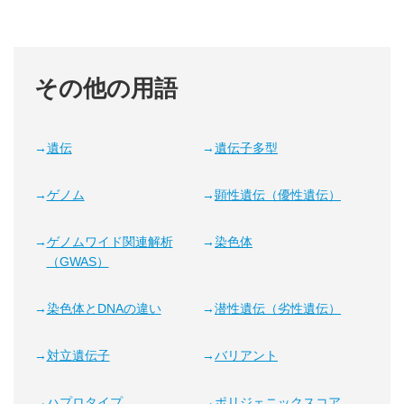
その他の用語
遺伝
遺伝子多型
ゲノム
顕性遺伝（優性遺伝）
ゲノムワイド関連解析
染色体
（GWAS）
染色体とDNAの違い
潜性遺伝（劣性遺伝）
対立遺伝子
バリアント
ハプロタイプ
ポリジェニックスコア