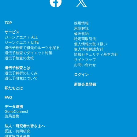
TOP
採用情報
用語解説
サービス
倫理規約
ジーンクエスト ALL
特定商取引法
ジーンクエスト LITE
個人情報の取り扱い
遺伝子検査で祖先のルーツを探る
個人情報保護方針
遺伝子検査でダイエット対策
情報セキュリティ基本方針
遺伝子検査の比較
サイトマップ
お問い合わせ
遺伝子検査とは
遺伝子解析のしくみ
ログイン
遺伝子研究について
新規会員登録
私たちとは
FAQ
データ連携
GeneConnect
薬局連携
法人・研究者の皆さまへ
受託・共同研究
研究協力者募集