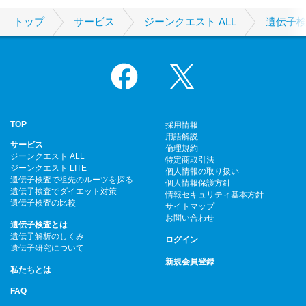
トップ
サービス
ジーンクエスト ALL
遺伝子
Facebook
X
TOP
採用情報
用語解説
サービス
倫理規約
ジーンクエスト ALL
特定商取引法
ジーンクエスト LITE
個人情報の取り扱い
遺伝子検査で祖先のルーツを探る
個人情報保護方針
遺伝子検査でダイエット対策
情報セキュリティ基本方針
遺伝子検査の比較
サイトマップ
お問い合わせ
遺伝子検査とは
遺伝子解析のしくみ
ログイン
遺伝子研究について
新規会員登録
私たちとは
FAQ